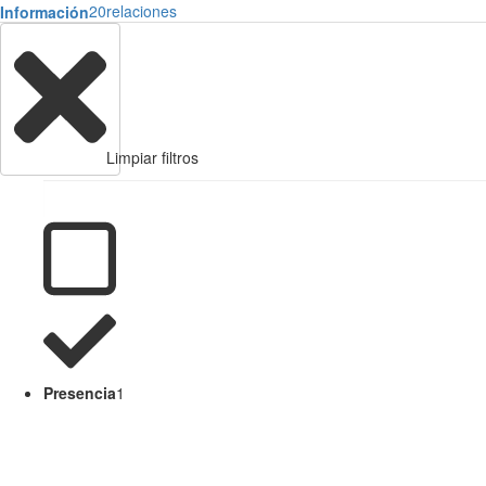
20
relaciones
Información
Limpiar filtros
Presencia
1